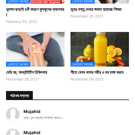
LATEST NEWS
LATEST NEWS
ধূমপান ছাড়াই ৪টি কারণে ফুসফুসের ক্যানসার
দূরের বস্তু দেখার ক্ষমতা হারাচ্ছে শিশুরা
!
November 29, 2021
February 05, 2022
LATEST NEWS
LATEST NEWS
দেরি নয়, আর্থ্রাইটিস চিকিৎসায়
শীতে যেসব খাবার শরীর ও মন চাঙ্গা করবে
November 28, 2021
November 09, 2021
পাঠকের মন্তব্য
Mujahid
অসং্খ্য ধন্যবাদ সম্পাদক সাহেব।
Mujahid