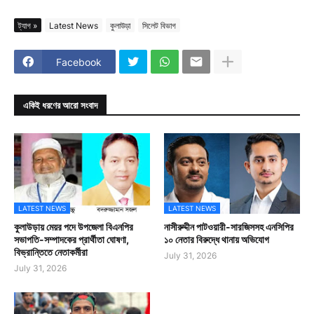
ট্যাগ »
Latest News
কুলাউড়া
সিলেট বিভাগ
Facebook
একিই ধরণের আরো সংবাদ
LATEST NEWS
LATEST NEWS
কুলাউড়ায় মেয়র পদে উপজেলা বিএনপির
নাসীরুদ্দীন পাটওয়ারী-সারজিসসহ এনসিপির
সভাপতি-সম্পাদকের প্রার্থীতা ঘোষণা,
১০ নেতার বিরুদ্ধে থানায় অভিযোগ
বিভ্রান্তিতে নেতাকর্মীরা
July 31, 2026
July 31, 2026