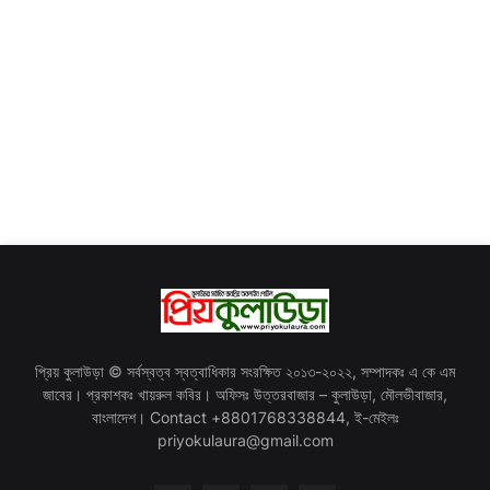
প্রিয় কুলাউড়া © সর্বস্বত্ব স্বত্বাধিকার সংরক্ষিত ২০১৩-২০২২, সম্পাদকঃ এ কে এম
জাবের। প্রকাশকঃ খায়রুল কবির। অফিসঃ উত্তরবাজার – কুলাউড়া, মৌলভীবাজার,
বাংলাদেশ। Contact +8801768338844, ই-মেইলঃ
priyokulaura@gmail.com